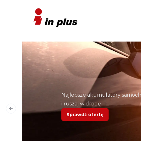
Najlepsze akumulatory samo
i ruszaj w drogę
Previous slide
Sprawdź ofertę